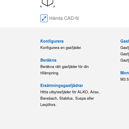
Hämta CAD-fil
Konfigurera
Gasf
Konfigurera en gasfjäder.
Gasf
Gasf
Beräkna
Gasf
Beräkna rätt gasfjäder för din
Mont
tillämpning.
M3.5
Ersättningsgasfjädrar
Hitta utbytesfjäder för AL-KO, Airax,
Bansbach, Stabilus, Suspa eller
Lesjöfors.