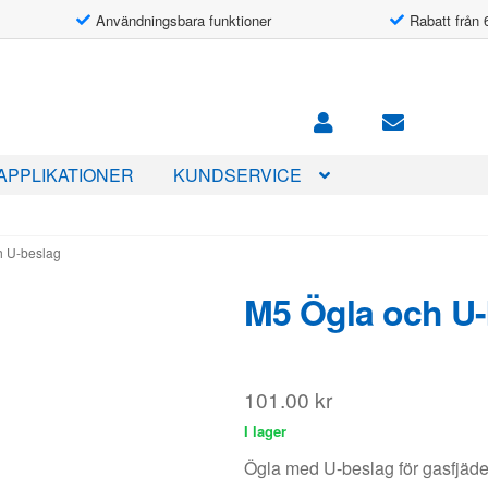
Användningsbara funktioner
Rabatt från 
APPLIKATIONER
KUNDSERVICE
h U-beslag
M5 Ögla och U-
101.00
kr
I lager
Ögla med U-beslag för gasfjäd