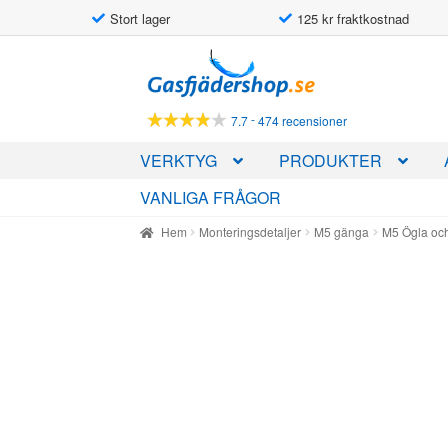
Stort lager
125 kr fraktkostnad
Hoppa
Hoppa
till
till
navigering
innehåll
-
7.7
474 recensioner
VERKTYG
PRODUKTER
VANLIGA FRÅGOR
Hem
Monteringsdetaljer
M5 gänga
M5 Ögla oc