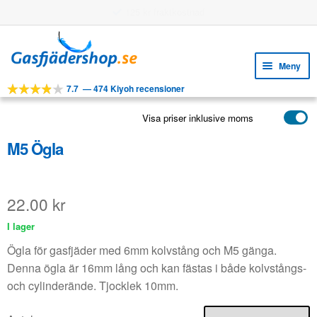
Användningsbara funktioner
Hoppa
Hoppa
till
till
Meny
navigering
innehåll
7.7
—
474 Kiyoh recensioner
Expa
VERKTYG
unde
Visa priser inklusive moms
Expa
PRODUKTER
unde
M5 Ögla
APPLIKATIONER
Expa
KUNDSERVICE
unde
22.00
kr
VANLIGA FRÅGOR
I lager
Ögla för gasfjäder med 6mm kolvstång och M5 gänga.
Denna ögla är 16mm lång och kan fästas i både kolvstångs-
och cylinderände. Tjocklek 10mm.