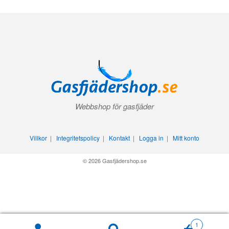
Webbshop för gasfjäder
Villkor
|
Integritetspolicy
|
Kontakt
|
Logga in
|
Mitt konto
© 2026 Gasfjädershop.se
1