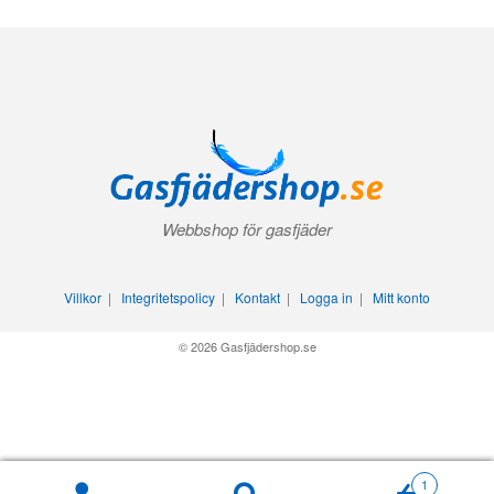
Webbshop för gasfjäder
Villkor
|
Integritetspolicy
|
Kontakt
|
Logga in
|
Mitt konto
© 2026 Gasfjädershop.se
1