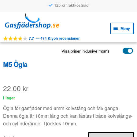
125 kr fraktkostnad
Hoppa
Hoppa
till
till
Meny
navigering
innehåll
7.7
—
474 Kiyoh recensioner
Expa
VERKTYG
unde
Visa priser inklusive moms
Expa
PRODUKTER
unde
M5 Ögla
APPLIKATIONER
Expa
KUNDSERVICE
unde
22.00
kr
VANLIGA FRÅGOR
I lager
Ögla för gasfjäder med 6mm kolvstång och M5 gänga.
Denna ögla är 16mm lång och kan fästas i både kolvstångs-
och cylinderände. Tjocklek 10mm.