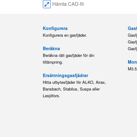
Hämta CAD-fil
Konfigurera
Gasf
Konfigurera en gasfjäder.
Gasf
Gasf
Beräkna
Gasf
Beräkna rätt gasfjäder för din
Mont
tillämpning.
M3.5
Ersättningsgasfjädrar
Hitta utbytesfjäder för AL-KO, Airax,
Bansbach, Stabilus, Suspa eller
Lesjöfors.