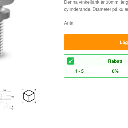
Denna vinkellänk är 30mm lång 
cylinderände. Diameter på kul
Antal
Lägg
Rabatt
1 - 5
0%