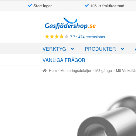
Stort lager
125 kr fraktkostnad
Hoppa
Hoppa
till
till
navigering
innehåll
-
7.7
474 recensioner
VERKTYG
PRODUKTER
VANLIGA FRÅGOR
Hem
Monteringsdetaljer
M8 gänga
M8 Vinkell