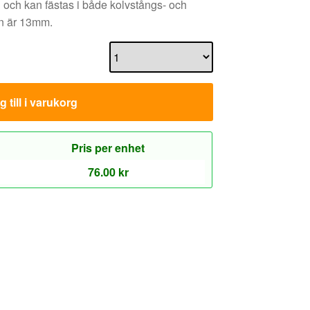
och kan fästas i både kolvstångs- och
an är 13mm.
 till i varukorg
Pris per enhet
76.00
kr