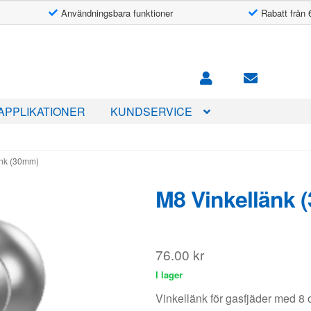
Användningsbara funktioner
Rabatt från 
APPLIKATIONER
KUNDSERVICE
änk (30mm)
M8 Vinkellänk 
76.00
kr
I lager
Vinkellänk för gasfjäder med 