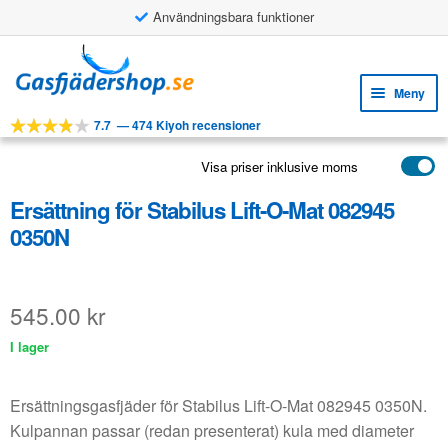
Användningsbara funktioner
Hoppa
Hoppa
till
till
Meny
navigering
innehåll
7.7
—
474 Kiyoh recensioner
Expa
VERKTYG
unde
Visa priser inklusive moms
Expa
PRODUKTER
unde
Ersättning för Stabilus Lift-O-Mat 082945
APPLIKATIONER
0350N
Expa
KUNDSERVICE
unde
VANLIGA FRÅGOR
545.00
kr
I lager
Ersättningsgasfjäder för Stabilus Lift-O-Mat 082945 0350N.
Kulpannan passar (redan presenterat) kula med diameter