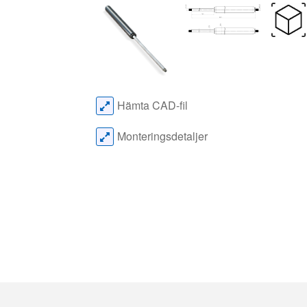
Hämta CAD-fil
Monteringsdetaljer
Konfigurera
Gasf
Konfigurera en gasfjäder.
Gasf
Gasf
Beräkna
Gasf
Beräkna rätt gasfjäder för din
Mont
tillämpning.