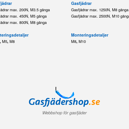
,
,
,
M5
M8
M8
M10
Webbshop för gasfjäder
Villkor
|
Integritetspolicy
|
Kontakt
|
Logga in
|
Mitt konto
© 2026 Gasfjädershop.se