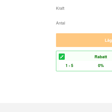
Lägg
Rabatt
1 - 5
0%
jädrar
Gasfjädrar
jädrar max. 200N, M3.5 gänga
Gasfjädrar max. 1250N, M8 gänga
jädrar max. 450N, M5 gänga
Gasfjädrar max. 2500N, M10 gäng
jädrar max. 800N, M8 gänga
eringsdetaljer
Monteringsdetaljer