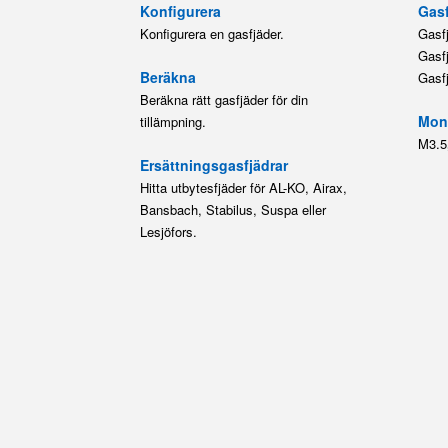
M3.5
Ersättningsgasfjädrar
Hitta utbytesfjäder för AL-KO, Airax,
Bansbach, Stabilus, Suspa eller
Lesjöfors.