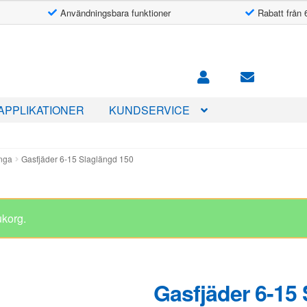
Användningsbara funktioner
Rabatt från 
APPLIKATIONER
KUNDSERVICE
änga
Gasfjäder 6-15 Slaglängd 150
Gasfjäder 6-15
482.00
kr
I lager
Kolvstång