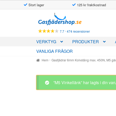
Stort lager
125 kr fraktkostnad
Hoppa
Hoppa
till
till
navigering
innehåll
-
7.7
474 recensioner
VERKTYG
PRODUKTER
VANLIGA FRÅGOR
Hem
Gasfjädrar 6mm Kolvstång max. 450N, M5 g