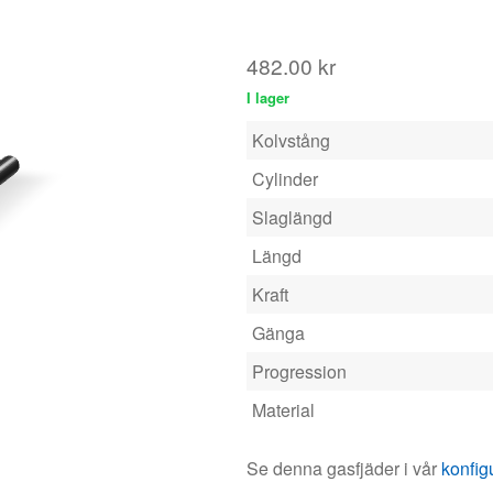
Cylinder
Slaglängd
Längd
Kraft
Gänga
Progression
Material
Se denna gasfjäder i vår
konfig
Kraft
Antal