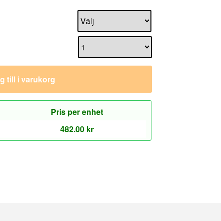
 till i varukorg
Pris per enhet
482.00
kr
Kundservice
Mitt konto
a
Kontakta Oss
Returnera
Gasfjädershop.se