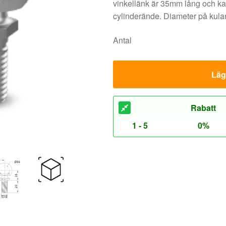
vinkellänk är 35mm lång och ka
cylinderände. Diameter på kul
Antal
Lägg
Rabatt
1 - 5
0%