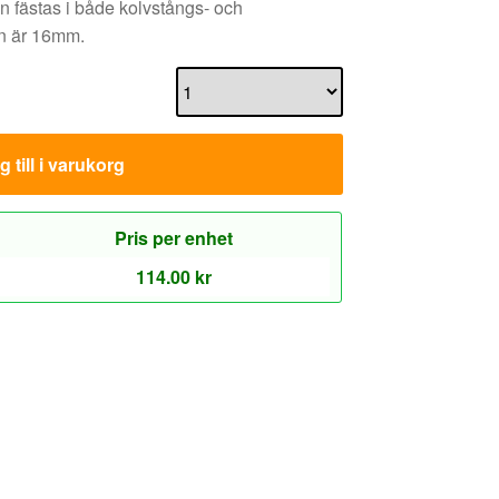
n fästas i både kolvstångs- och
an är 16mm.
 till i varukorg
Pris per enhet
114.00
kr