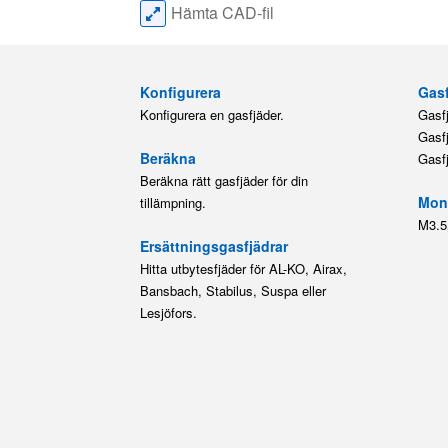
Hämta CAD-fil
Konfigurera
Gasf
Konfigurera en gasfjäder.
Gasf
Gasf
Beräkna
Gasf
Beräkna rätt gasfjäder för din
Mont
tillämpning.
M3.5
Ersättningsgasfjädrar
Hitta utbytesfjäder för AL-KO, Airax,
Bansbach, Stabilus, Suspa eller
Lesjöfors.