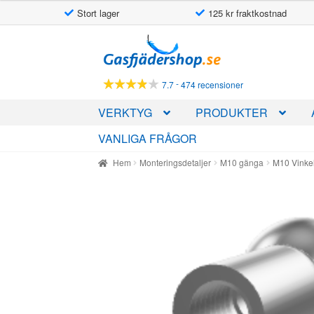
Stort lager
125 kr fraktkostnad
Hoppa
Hoppa
till
till
navigering
innehåll
-
7.7
474 recensioner
VERKTYG
PRODUKTER
VANLIGA FRÅGOR
Hem
Monteringsdetaljer
M10 gänga
M10 Vinke