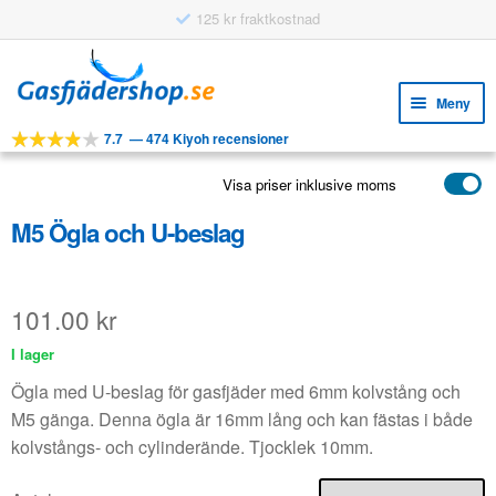
125 kr fraktkostnad
Hoppa
Hoppa
till
till
Meny
navigering
innehåll
7.7
—
474 Kiyoh recensioner
Expa
VERKTYG
unde
Visa priser inklusive moms
Expa
PRODUKTER
unde
M5 Ögla och U-beslag
APPLIKATIONER
Expa
KUNDSERVICE
unde
101.00
kr
VANLIGA FRÅGOR
I lager
Ögla med U-beslag för gasfjäder med 6mm kolvstång och
M5 gänga. Denna ögla är 16mm lång och kan fästas i både
kolvstångs- och cylinderände. Tjocklek 10mm.