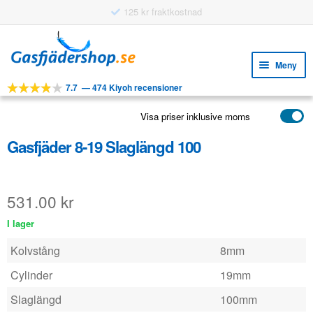
125 kr fraktkostnad
Hoppa
Hoppa
till
till
Meny
navigering
innehåll
7.7
—
474 Kiyoh recensioner
Expa
VERKTYG
unde
Visa priser inklusive moms
Expa
PRODUKTER
unde
Gasfjäder 8-19 Slaglängd 100
APPLIKATIONER
Expa
KUNDSERVICE
unde
531.00
kr
VANLIGA FRÅGOR
I lager
Kolvstång
8mm
Cylinder
19mm
Slaglängd
100mm