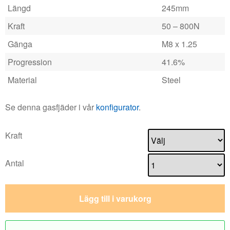
Längd
245mm
Kraft
50 – 800N
Gänga
M8 x 1.25
Progression
41.6%
Material
Steel
Se denna gasfjäder i vår
konfigurator
.
Kraft
Antal
Lägg till i varukorg