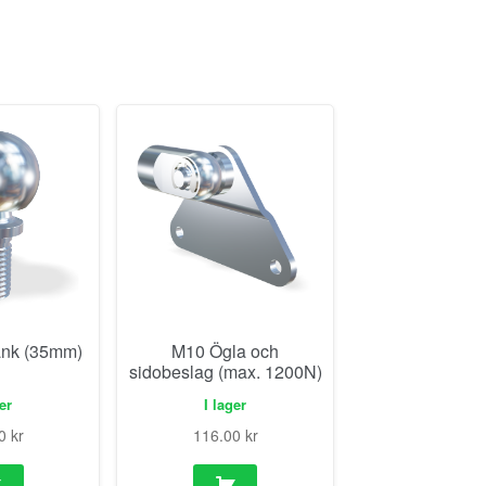
änk (35mm)
M10 Ögla och
sidobeslag (max. 1200N)
ger
I lager
00
kr
116.00
kr