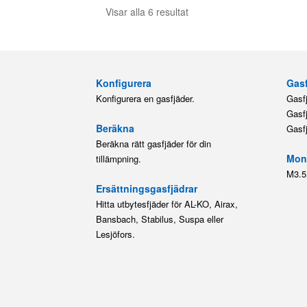
Visar alla 6 resultat
Konfigurera
Gasf
Konfigurera en gasfjäder.
Gasf
Gasf
Beräkna
Gasf
Beräkna rätt gasfjäder för din
Mont
tillämpning.
M3.5
Ersättningsgasfjädrar
Hitta utbytesfjäder för AL-KO, Airax,
Bansbach, Stabilus, Suspa eller
Lesjöfors.