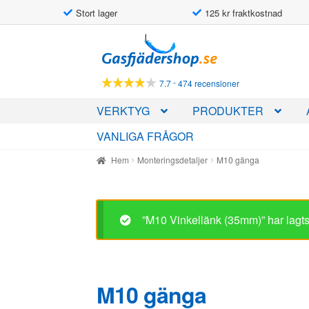
Stort lager
125 kr fraktkostnad
Hoppa
Hoppa
till
till
navigering
innehåll
-
7.7
474 recensioner
VERKTYG
PRODUKTER
VANLIGA FRÅGOR
Hem
Monteringsdetaljer
M10 gänga
”M10 Vinkellänk (35mm)” har lagts 
M10 gänga