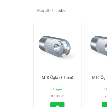
Visar alla 6 resultat
M10 Ögla (8.1mm)
M10 Ögl
I lager
I 
37.00
kr
37