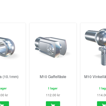
a (10.1mm)
M10 Gaffelfäste
M10 Vinkell
lager
I lager
I la
.00
kr
112.00
kr
114.