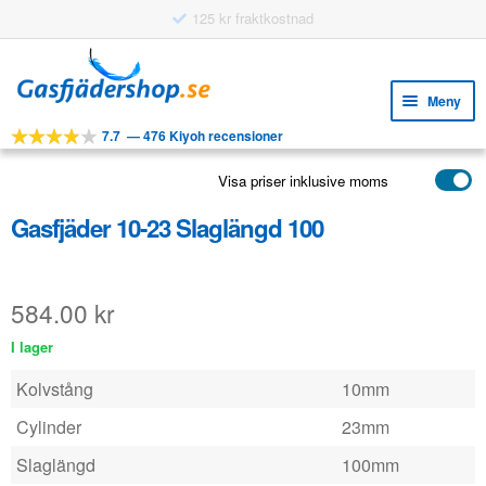
125 kr fraktkostnad
Hoppa
Hoppa
till
till
Meny
navigering
innehåll
7.7
—
476 Kiyoh recensioner
Expa
VERKTYG
unde
Visa priser inklusive moms
Expa
PRODUKTER
unde
Gasfjäder 10-23 Slaglängd 100
APPLIKATIONER
Expa
KUNDSERVICE
unde
584.00
kr
VANLIGA FRÅGOR
I lager
Kolvstång
10mm
Cylinder
23mm
Slaglängd
100mm