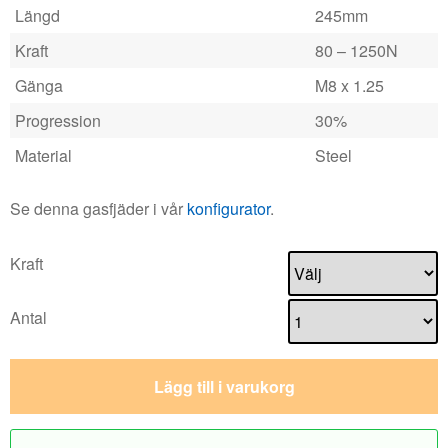
Längd
245mm
Kraft
80 – 1250N
Gänga
M8 x 1.25
Progression
30%
Material
Steel
Se denna gasfjäder i vår
konfigurator
.
Kraft
Antal
Lägg till i varukorg