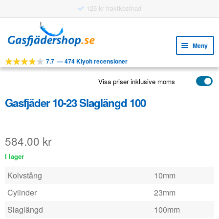
125 kr fraktkostnad
Hoppa
Hoppa
till
till
Meny
navigering
innehåll
7.7
—
474 Kiyoh recensioner
Expa
VERKTYG
unde
Visa priser inklusive moms
Expa
PRODUKTER
unde
Gasfjäder 10-23 Slaglängd 100
APPLIKATIONER
Expa
KUNDSERVICE
unde
584.00
kr
VANLIGA FRÅGOR
I lager
Kolvstång
10mm
Cylinder
23mm
Slaglängd
100mm