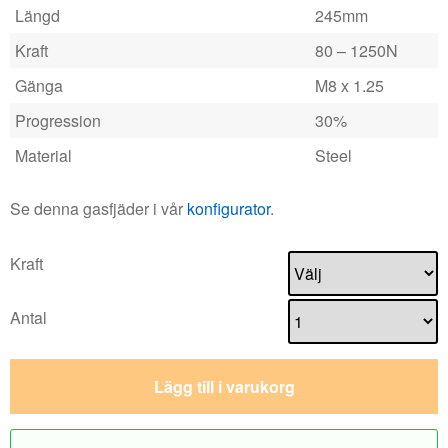
Längd
245mm
Kraft
80 – 1250N
Gänga
M8 x 1.25
Progression
30%
Material
Steel
Se denna gasfjäder i vår
konfigurator
.
Kraft
Antal
Lägg till i varukorg