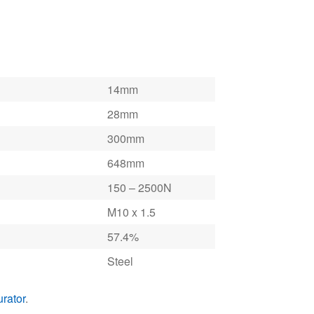
28mm
300mm
648mm
150 – 2500N
M10 x 1.5
57.4%
Steel
urator
.