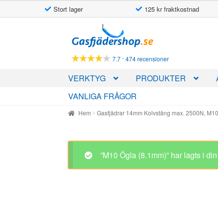
Stort lager
125 kr fraktkostnad
Hoppa
Hoppa
till
till
navigering
innehåll
-
7.7
474 recensioner
VERKTYG
PRODUKTER
VANLIGA FRÅGOR
Hem
Gasfjädrar 14mm Kolvstång max. 2500N, M1