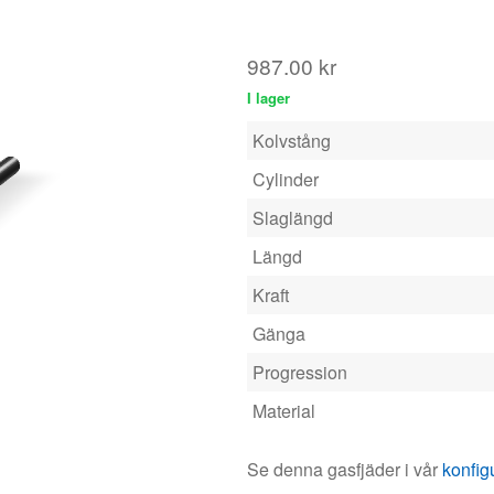
Cylinder
Slaglängd
Längd
Kraft
Gänga
Progression
Material
Se denna gasfjäder i vår
konfig
Kraft
Antal