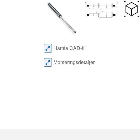
Hämta CAD-fil
Monteringsdetaljer
Konfigurera
Gasf
Konfigurera en gasfjäder.
Gasf
Gasf
Beräkna
Gasf
Beräkna rätt gasfjäder för din
Mont
tillämpning.