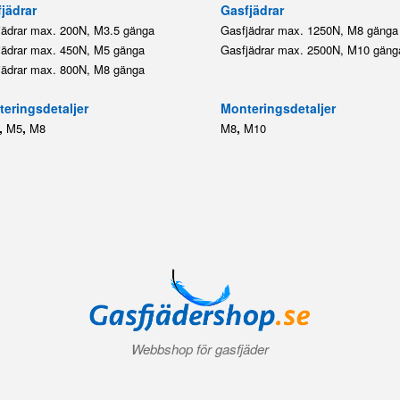
,
,
,
M5
M8
M8
M10
Webbshop för gasfjäder
Villkor
|
Integritetspolicy
|
Kontakt
|
Logga in
|
Mitt konto
© 2026 Gasfjädershop.se