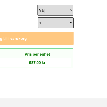
 till i varukorg
Pris per enhet
987.00
kr
Kundservice
Mitt konto
a
Kontakta Oss
Returnera
Gasfjädershop.se