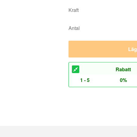
Lägg
Rabatt
1 - 5
0%
jädrar
Gasfjädrar
jädrar max. 200N, M3.5 gänga
Gasfjädrar max. 1250N, M8 gänga
jädrar max. 450N, M5 gänga
Gasfjädrar max. 2500N, M10 gäng
jädrar max. 800N, M8 gänga
eringsdetaljer
Monteringsdetaljer