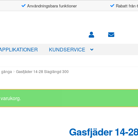
Användningsbara funktioner
Rabatt från 
APPLIKATIONER
KUNDSERVICE
0 gänga
Gasfjäder 14-28 Slaglängd 300
Gasfjäder 14-2
987.00
kr
I lager
Kolvstång