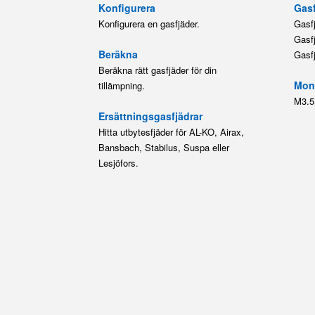
M3.5
Ersättningsgasfjädrar
Hitta utbytesfjäder för AL-KO, Airax,
Bansbach, Stabilus, Suspa eller
Lesjöfors.