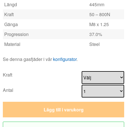
Längd
445mm
Kraft
50 – 800N
Gänga
M8 x 1.25
Progression
37.0%
Material
Steel
Se denna gasfjäder i vår
konfigurator
.
Kraft
Antal
Lägg till i varukorg