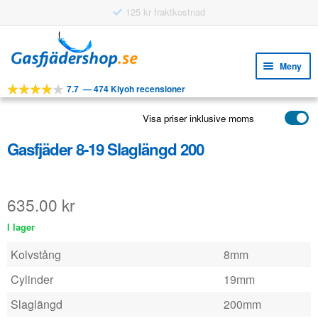
125 kr fraktkostnad
Hoppa
Hoppa
till
till
Meny
navigering
innehåll
7.7
—
474 Kiyoh recensioner
Expa
VERKTYG
unde
Visa priser inklusive moms
Expa
PRODUKTER
unde
Gasfjäder 8-19 Slaglängd 200
APPLIKATIONER
Expa
KUNDSERVICE
unde
635.00
kr
VANLIGA FRÅGOR
I lager
Kolvstång
8mm
Cylinder
19mm
Slaglängd
200mm