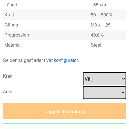
Längd
165mm
Kraft
50 – 800N
Gänga
M8 x 1.25
Progression
49.6%
Material
Steel
Se denna gasfjäder i vår
konfigurator
.
Kraft
Antal
Lägg till i varukorg