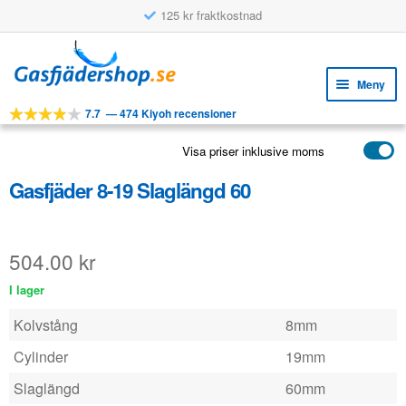
125 kr fraktkostnad
Hoppa
Hoppa
till
till
Meny
navigering
innehåll
7.7
—
474 Kiyoh recensioner
Expa
VERKTYG
unde
Visa priser inklusive moms
Expa
PRODUKTER
unde
Gasfjäder 8-19 Slaglängd 60
APPLIKATIONER
Expa
KUNDSERVICE
unde
504.00
kr
VANLIGA FRÅGOR
I lager
Kolvstång
8mm
Cylinder
19mm
Slaglängd
60mm