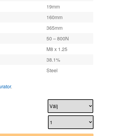
19mm
160mm
365mm
50 – 800N
M8 x 1.25
38.1%
Steel
urator
.