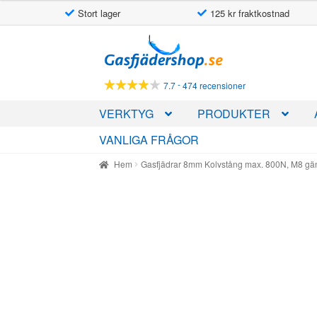
Stort lager
125 kr fraktkostnad
Hoppa
Hoppa
till
till
navigering
innehåll
-
7.7
474 recensioner
VERKTYG
PRODUKTER
VANLIGA FRÅGOR
Hem
Gasfjädrar 8mm Kolvstång max. 800N, M8 g