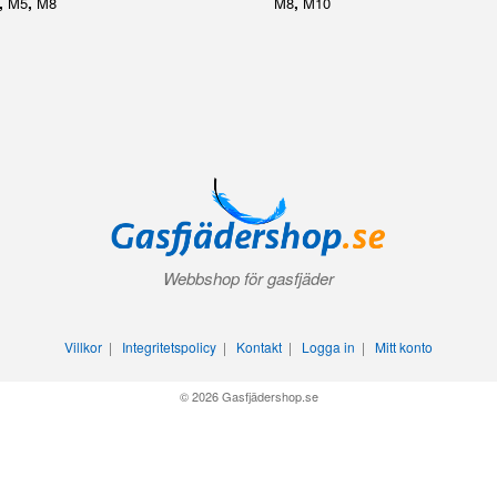
,
,
,
M5
M8
M8
M10
Webbshop för gasfjäder
Villkor
|
Integritetspolicy
|
Kontakt
|
Logga in
|
Mitt konto
© 2026 Gasfjädershop.se