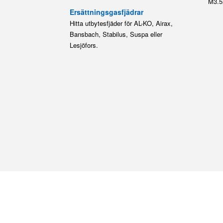
M3.5
Ersättningsgasfjädrar
Hitta utbytesfjäder för AL-KO, Airax,
Bansbach, Stabilus, Suspa eller
Lesjöfors.