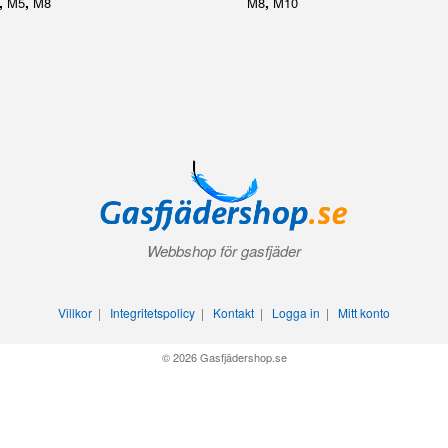
,
,
,
M5
M8
M8
M10
Webbshop för gasfjäder
Villkor
|
Integritetspolicy
|
Kontakt
|
Logga in
|
Mitt konto
© 2026 Gasfjädershop.se