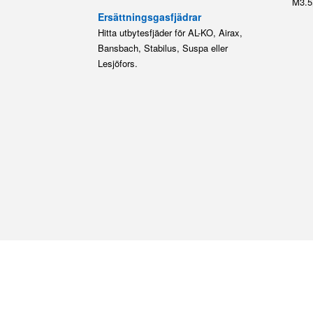
M3.5
Ersättningsgasfjädrar
Hitta utbytesfjäder för AL-KO, Airax,
Bansbach, Stabilus, Suspa eller
Lesjöfors.