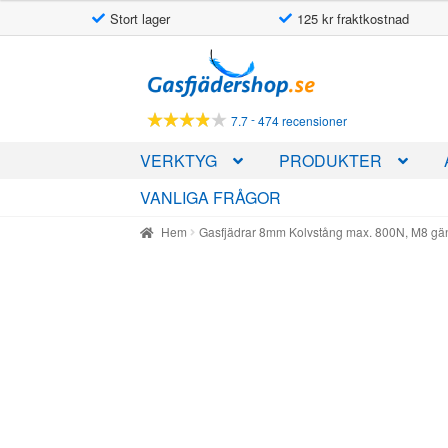
Stort lager
125 kr fraktkostnad
Hoppa
Hoppa
till
till
navigering
innehåll
-
7.7
474 recensioner
VERKTYG
PRODUKTER
VANLIGA FRÅGOR
Hem
Gasfjädrar 8mm Kolvstång max. 800N, M8 g