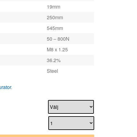
19mm
250mm
545mm
50 – 800N
M8 x 1.25
36.2%
Steel
urator
.