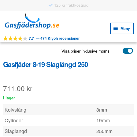
125 kr fraktkostnad
Hoppa
Hoppa
till
till
Meny
navigering
innehåll
7.7
—
474 Kiyoh recensioner
Expa
VERKTYG
unde
Visa priser inklusive moms
Expa
PRODUKTER
unde
Gasfjäder 8-19 Slaglängd 250
APPLIKATIONER
Expa
KUNDSERVICE
unde
711.00
kr
VANLIGA FRÅGOR
I lager
Kolvstång
8mm
Cylinder
19mm
Slaglängd
250mm