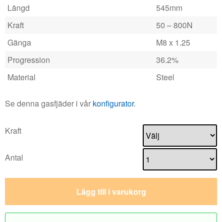
Längd
545mm
Kraft
50 – 800N
Gänga
M8 x 1.25
Progression
36.2%
Material
Steel
Se denna gasfjäder i vår
konfigurator
.
Kraft
Antal
Lägg till i varukorg