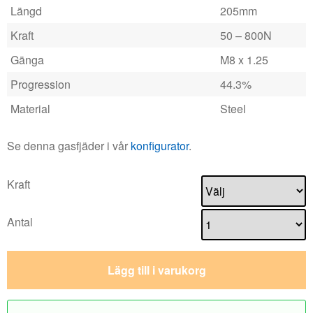
Längd
205mm
Kraft
50 – 800N
Gänga
M8 x 1.25
Progression
44.3%
Material
Steel
Se denna gasfjäder i vår
konfigurator
.
Kraft
Antal
Lägg till i varukorg