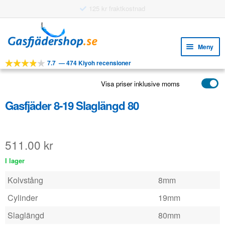
125 kr fraktkostnad
Hoppa
Hoppa
till
till
Meny
navigering
innehåll
7.7
—
474 Kiyoh recensioner
Expa
VERKTYG
unde
Visa priser inklusive moms
Expa
PRODUKTER
unde
Gasfjäder 8-19 Slaglängd 80
APPLIKATIONER
Expa
KUNDSERVICE
unde
511.00
kr
VANLIGA FRÅGOR
I lager
Kolvstång
8mm
Cylinder
19mm
Slaglängd
80mm