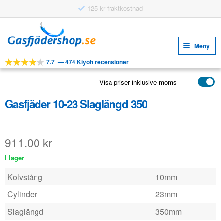
125 kr fraktkostnad
Hoppa
Hoppa
till
till
Meny
navigering
innehåll
7.7
—
474 Kiyoh recensioner
Expa
VERKTYG
unde
Visa priser inklusive moms
Expa
PRODUKTER
unde
Gasfjäder 10-23 Slaglängd 350
APPLIKATIONER
Expa
KUNDSERVICE
unde
911.00
kr
VANLIGA FRÅGOR
I lager
Kolvstång
10mm
Cylinder
23mm
Slaglängd
350mm