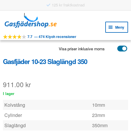
125 kr fraktkostnad
Hoppa
Hoppa
till
till
Meny
navigering
innehåll
7.7
—
474 Kiyoh recensioner
Expa
VERKTYG
unde
Visa priser inklusive moms
Expa
PRODUKTER
unde
Gasfjäder 10-23 Slaglängd 350
APPLIKATIONER
Expa
KUNDSERVICE
unde
911.00
kr
VANLIGA FRÅGOR
I lager
Kolvstång
10mm
Cylinder
23mm
Slaglängd
350mm