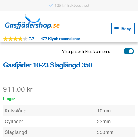
125 kr fraktkostnad
Hoppa
Hoppa
till
till
Meny
navigering
innehåll
7.7
—
477 Kiyoh recensioner
Expa
VERKTYG
unde
Visa priser inklusive moms
Expa
PRODUKTER
unde
Gasfjäder 10-23 Slaglängd 350
APPLIKATIONER
Expa
KUNDSERVICE
unde
911.00
kr
VANLIGA FRÅGOR
I lager
Kolvstång
10mm
Cylinder
23mm
Slaglängd
350mm