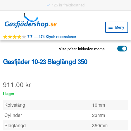
125 kr fraktkostnad
Hoppa
Hoppa
till
till
Meny
navigering
innehåll
7.7
—
474 Kiyoh recensioner
Expa
VERKTYG
unde
Visa priser inklusive moms
Expa
PRODUKTER
unde
Gasfjäder 10-23 Slaglängd 350
APPLIKATIONER
Expa
KUNDSERVICE
unde
911.00
kr
VANLIGA FRÅGOR
I lager
Kolvstång
10mm
Cylinder
23mm
Slaglängd
350mm