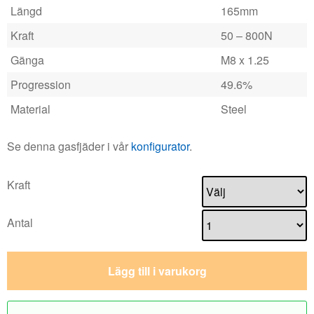
Längd
165mm
Kraft
50 – 800N
Gänga
M8 x 1.25
Progression
49.6%
Material
Steel
Se denna gasfjäder i vår
konfigurator
.
Kraft
Antal
Lägg till i varukorg