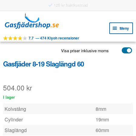
Hoppa
Hoppa
till
till
Meny
navigering
innehåll
7.7
—
474 Kiyoh recensioner
Expa
VERKTYG
unde
Visa priser inklusive moms
Expa
PRODUKTER
unde
Gasfjäder 8-19 Slaglängd 60
APPLIKATIONER
Expa
KUNDSERVICE
unde
504.00
kr
VANLIGA FRÅGOR
I lager
Kolvstång
8mm
Cylinder
19mm
Slaglängd
60mm