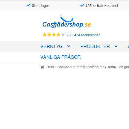
Stort lager
125 kr fraktkostnad
Hoppa
Hoppa
till
till
navigering
innehåll
-
7.7
474 recensioner
VERKTYG
PRODUKTER
VANLIGA FRÅGOR
Hem
Gasfjädrar 8mm Kolvstång max. 800N, M8 g