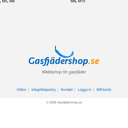
,
,
,
M5
M8
M8
M10
Webbshop för gasfjäder
Villkor
|
Integritetspolicy
|
Kontakt
|
Logga in
|
Mitt konto
© 2026 Gasfjädershop.se