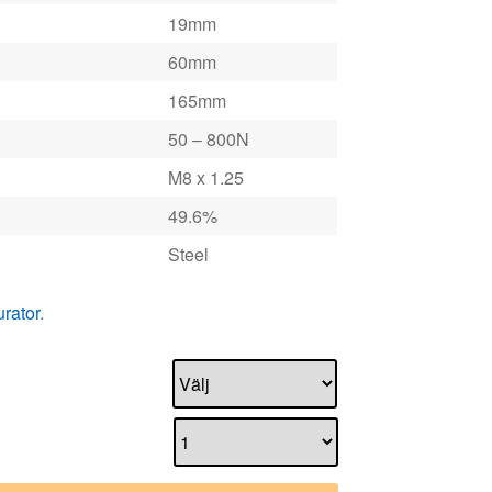
19mm
60mm
165mm
50 – 800N
M8 x 1.25
49.6%
Steel
urator
.