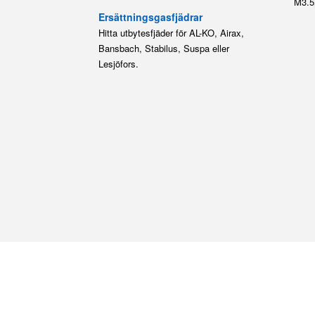
M3.5
Ersättningsgasfjädrar
Hitta utbytesfjäder för AL-KO, Airax,
Bansbach, Stabilus, Suspa eller
Lesjöfors.