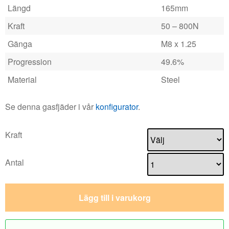
Längd
165mm
Kraft
50 – 800N
Gänga
M8 x 1.25
Progression
49.6%
Material
Steel
Se denna gasfjäder i vår
konfigurator
.
Kraft
Antal
Lägg till i varukorg