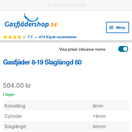
125 kr fraktkostnad
Hoppa
Hoppa
till
till
Meny
navigering
innehåll
7.7
—
474 Kiyoh recensioner
Expa
VERKTYG
unde
Visa priser inklusive moms
Expa
PRODUKTER
unde
Gasfjäder 8-19 Slaglängd 60
APPLIKATIONER
Expa
KUNDSERVICE
unde
504.00
kr
VANLIGA FRÅGOR
I lager
Kolvstång
8mm
Cylinder
19mm
Slaglängd
60mm